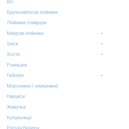
Всі
Крупноквіткові лілійники
Лілійники спайдери
Махрові лілійники
›
Іриси
›
Хости
›
Ромашки
Гейхери
›
Морозники ( чемерники)
Нарциси
Живучка
Купальниця
Primula Belarina