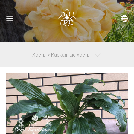
Хосты > Каскадные хосты