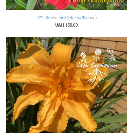
№2 Moses Fire (Мозес Файер )
UAH 150.00