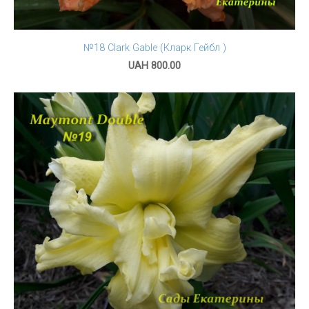
№18 Clark Gable (Кларк Гейбл )
UAH 800.00