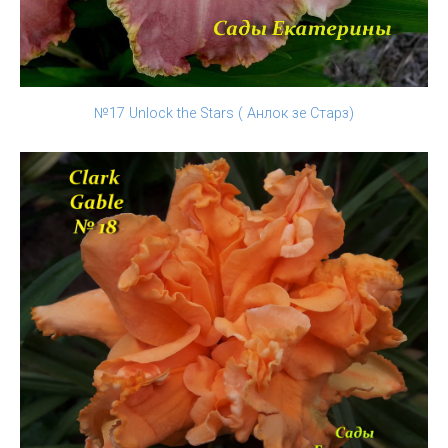
№17 Unlock the Stars ( Анлок зе Старз)