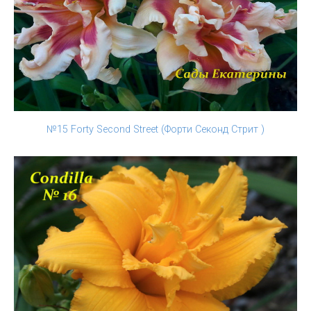
№15 Forty Second Street (Форти Секонд Стрит )