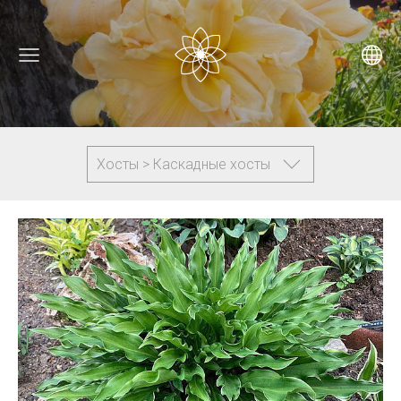
Хосты > Каскадные хосты