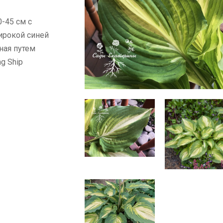
0-45 см с
рокой синей
ная путем
ng Ship