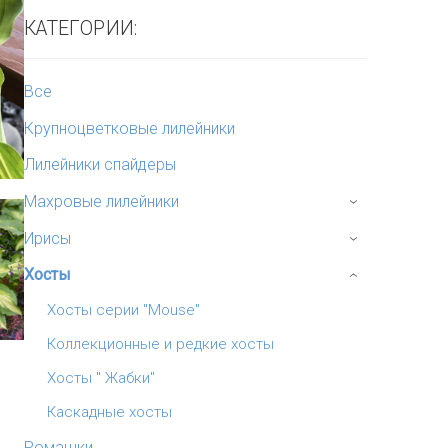
КАТЕГОРИИ:
Все
Крупноцветковые лилейники
Лилейники спайдеры
Махровые лилейники
›
Ирисы
›
Хосты
›
Хосты серии "Mouse"
Коллекционные и редкие хосты
Хосты " Жабки"
Каскадные хосты
Ромашки