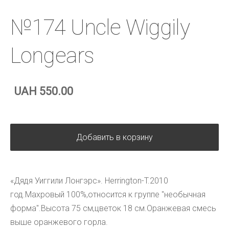
№174 Uncle Wiggily
Longears
UAH 550.00
Добавить в корзину
«Дядя Уиггили Лонгэрс». Herrington-T.2010
год.Махровый 100%,относится к группе "необычная
форма".Высота 75 см,цветок 18 см.Оранжевая смесь
выше оранжевого горла.