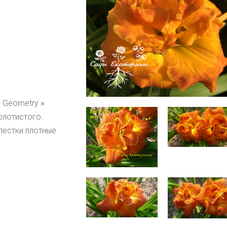
d Geometry × 
лотистого. 
естки плотные 