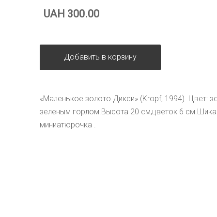
UAH 300.00
Добавить в корзину
«Маленькое золото Дикси» (Kropf, 1994) .Цвет: з
зеленым горлом.Высота 20 см,цветок 6 см.Шика
миниатюрочка .