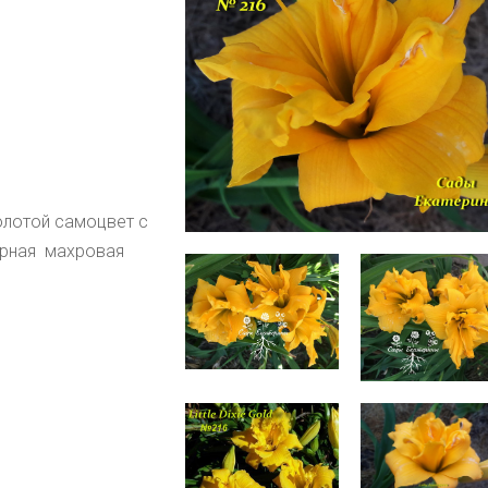
олотой самоцвет с 
рная  махровая 