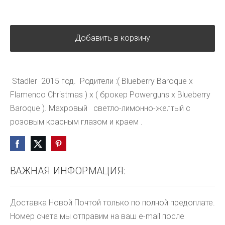
Добавить в корзину
 Stadler  2015 год.  Родители :( Blueberry Baroque x 
Flamenco Christmas ) x ( брокер Powerguns x Blueberry 
Baroque ). Махровый   светло-лимонно-желтый с 
розовым красным глазом и краем .
ВАЖНАЯ ИНФОРМАЦИЯ:
Доставка Новой Почтой только по полной предоплате.
Номер счета мы отправим на ваш e-mail после