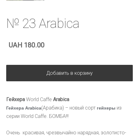
№ 23 Arabica
UAH 180.00
Добавить в корзину
Гейхера
World Caffe
Arabica
(Арабика) – новый сорт
из
Гейхера Arabica
гейхеры
серии World Caffe. БОМБА!!!
Очень к
расивая, чрезвычайно нарядная, золотисто-