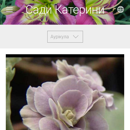
Сади Катерини
Аурікула