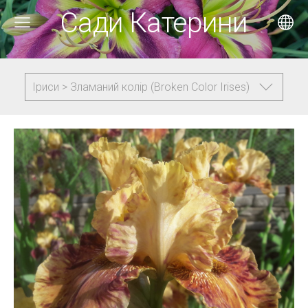
Сади Катерини
Іриси > Зламаний колір (Broken Color Irises)